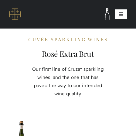
Skip
to
Toggle
content
Navigat
winery and vineyards
cuvée sparkling wines
Winemaking Team
Rosé Extra Brut
Visits
Contact
Our first line of Cruzat sparkling
wines, and the one that has
Shop
paved the way to our intended
esp
wine quality.
eng